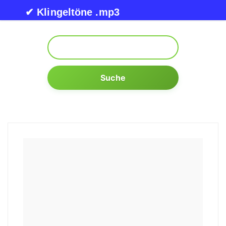
Skip to content
✔ Klingeltöne .mp3
Suche