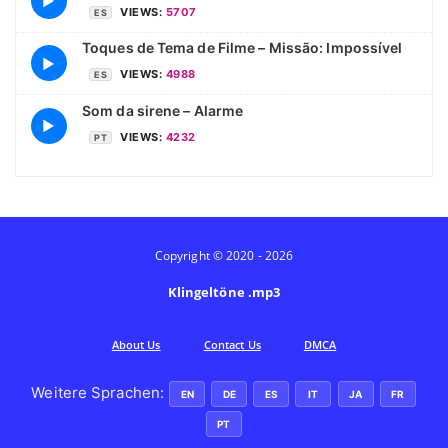
▶
VIEWS:
5707
ES
Toques de Tema de Filme – Missão: Impossível
▶
VIEWS:
4988
ES
Som da sirene – Alarme
▶
VIEWS:
4232
PT
Copyright © 2020 - 2026
Klingeltöne .mp3
Аbout Us
Contact Us
DMCA
Weitere Sprachen:
EN
DE
ES
IT
JA
FR
PT