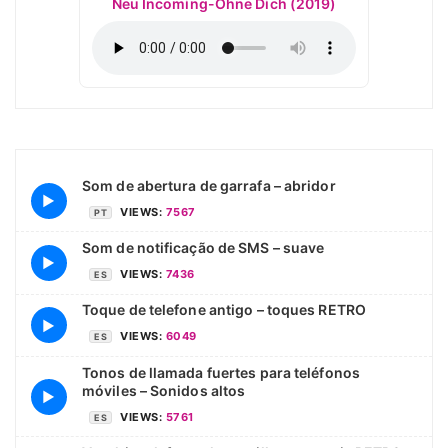
Neu Incoming-Ohne Dich (2019)
Som de abertura de garrafa – abridor
▶
VIEWS:
7567
PT
Som de notificação de SMS – suave
▶
VIEWS:
7436
ES
Toque de telefone antigo – toques RETRO
▶
VIEWS:
6049
ES
Tonos de llamada fuertes para teléfonos
móviles – Sonidos altos
▶
VIEWS:
5761
ES