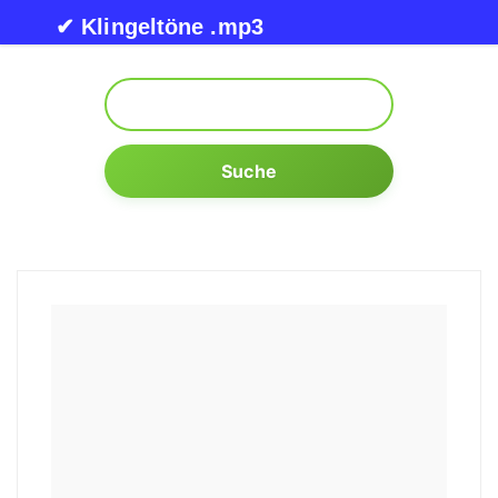
Skip to content
✔ Klingeltöne .mp3
Suche