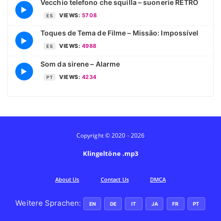
Vecchio telefono che squilla – suonerie RETRO
▶
VIEWS:
5708
ES
Toques de Tema de Filme – Missão: Impossível
▶
VIEWS:
4988
ES
Som da sirene – Alarme
▶
VIEWS:
4234
PT
Copyright © 2020 - 2026
Klingeltöne .mp3
Аbout Us
Contact Us
DMCA
Weitere Sprachen:
EN
DE
IT
JA
FR
PT