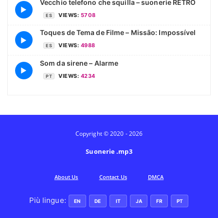
Vecchio telefono che squilla – suonerie RETRO
▶
VIEWS:
5708
ES
Toques de Tema de Filme – Missão: Impossível
▶
VIEWS:
4988
ES
Som da sirene – Alarme
▶
VIEWS:
4234
PT
Copyright © 2020 - 2026
Suonerie .mp3
Аbout Us
Contact Us
DMCA
Più lingue:
EN
DE
IT
JA
FR
PT