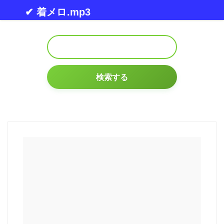
Skip to content
✔ 着メロ.mp3
検索する