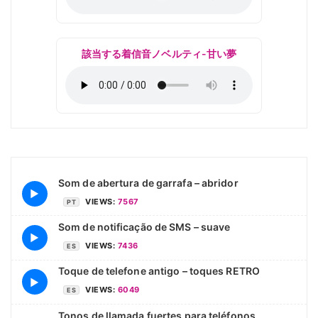
該当する着信音ノベルティ-甘い夢
Som de abertura de garrafa – abridor
▶
VIEWS:
7567
PT
Som de notificação de SMS – suave
▶
VIEWS:
7436
ES
Toque de telefone antigo – toques RETRO
▶
VIEWS:
6049
ES
Tonos de llamada fuertes para teléfonos