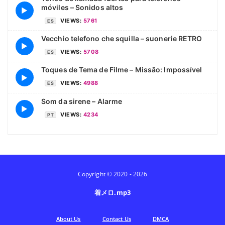
móviles – Sonidos altos
▶
VIEWS:
5761
ES
Vecchio telefono che squilla – suonerie RETRO
▶
VIEWS:
5708
ES
Toques de Tema de Filme – Missão: Impossível
▶
VIEWS:
4988
ES
Som da sirene – Alarme
▶
VIEWS:
4234
PT
Copyright © 2020 - 2026
着メロ.mp3
Аbout Us
Contact Us
DMCA