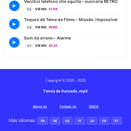
Vecchio telefono che squilla – suonerie RETRO
▶
VIEWS:
5708
ES
Toques de Tema de Filme – Missão: Impossível
▶
VIEWS:
4988
ES
Som da sirene – Alarme
▶
VIEWS:
4234
PT
Copyright © 2020 - 2026
Tonos de llamada .mp3
Аbout Us
Contact Us
DMCA
Más idiomas:
EN
DE
ES
IT
JA
FR
PT