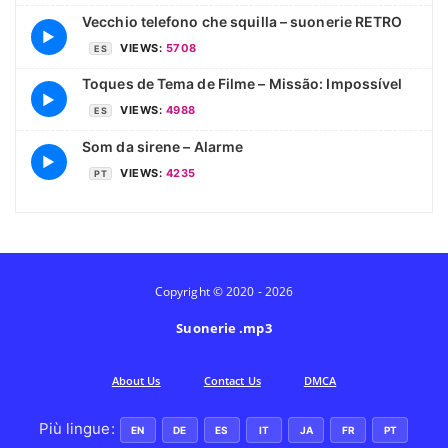
Vecchio telefono che squilla – suonerie RETRO
▶
VIEWS:
5708
ES
Toques de Tema de Filme – Missão: Impossível
▶
VIEWS:
4988
ES
Som da sirene – Alarme
▶
VIEWS:
4235
PT
Copyright © 2020 - 2026
Suonerie .mp3
Аbout Us
Contact Us
DMCA
Più lingue:
EN
DE
ES
IT
JA
FR
PT