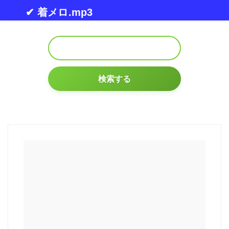
Skip to content
✔ 着メロ.mp3
検索する