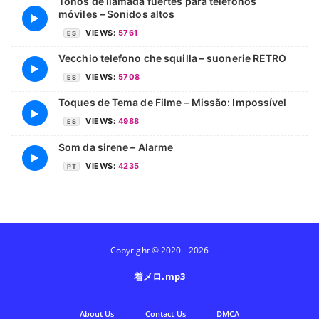
Tonos de llamada fuertes para teléfonos
móviles – Sonidos altos
▶
VIEWS:
5761
ES
Vecchio telefono che squilla – suonerie RETRO
▶
VIEWS:
5708
ES
Toques de Tema de Filme – Missão: Impossível
▶
VIEWS:
4988
ES
Som da sirene – Alarme
▶
VIEWS:
4235
PT
Copyright © 2020 - 2026
着メロ.mp3
Аbout Us
Contact Us
DMCA