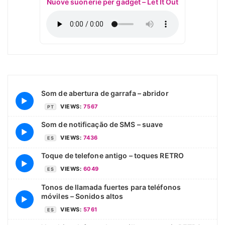
Nuove suonerie per gadget – Let It Out
Som de abertura de garrafa – abridor
▶
VIEWS:
7567
PT
Som de notificação de SMS – suave
▶
VIEWS:
7436
ES
Toque de telefone antigo – toques RETRO
▶
VIEWS:
6049
ES
Tonos de llamada fuertes para teléfonos
móviles – Sonidos altos
▶
VIEWS:
5761
ES