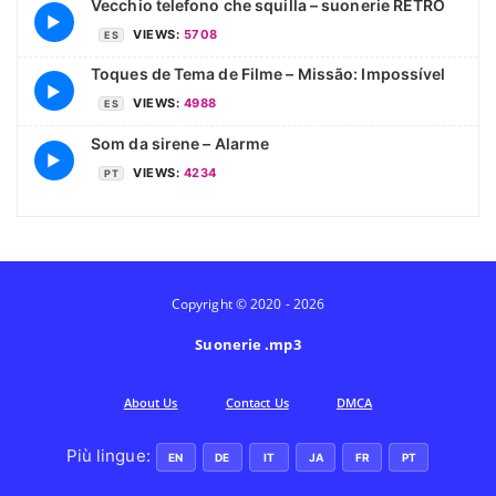
Vecchio telefono che squilla – suonerie RETRO
▶
VIEWS:
5708
ES
Toques de Tema de Filme – Missão: Impossível
▶
VIEWS:
4988
ES
Som da sirene – Alarme
▶
VIEWS:
4234
PT
Copyright © 2020 - 2026
Suonerie .mp3
Аbout Us
Contact Us
DMCA
Più lingue:
EN
DE
IT
JA
FR
PT