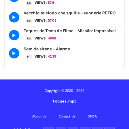
VIEWS:
5761
ES
Vecchio telefono che squilla – suonerie RETRO
▶
VIEWS:
5708
ES
Toques de Tema de Filme – Missão: Impossível
▶
VIEWS:
4988
ES
Som da sirene – Alarme
▶
VIEWS:
4235
PT
Copyright © 2020 - 2026
Toques .mp3
Аbout Us
Contact Us
DMCA