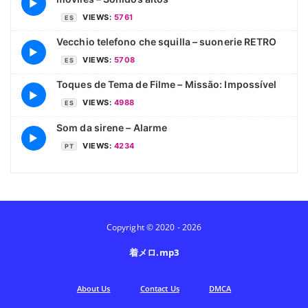
▶
VIEWS:
5761
ES
Vecchio telefono che squilla – suonerie RETRO
▶
VIEWS:
5708
ES
Toques de Tema de Filme – Missão: Impossível
▶
VIEWS:
4988
ES
Som da sirene – Alarme
▶
VIEWS:
4234
PT
Copyright © 2020 - 2026
着メロ.mp3
Аbout Us
Contact Us
DMCA