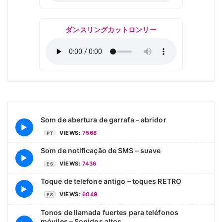
ダンスリングカットロンリー
Som de abertura de garrafa – abridor
▶
VIEWS:
7568
PT
Som de notificação de SMS – suave
▶
VIEWS:
7436
ES
Toque de telefone antigo – toques RETRO
▶
VIEWS:
6049
ES
Tonos de llamada fuertes para teléfonos
móviles – Sonidos altos