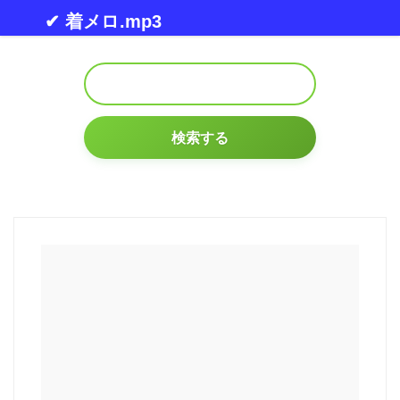
Skip to content
✔ 着メロ.mp3
検索する