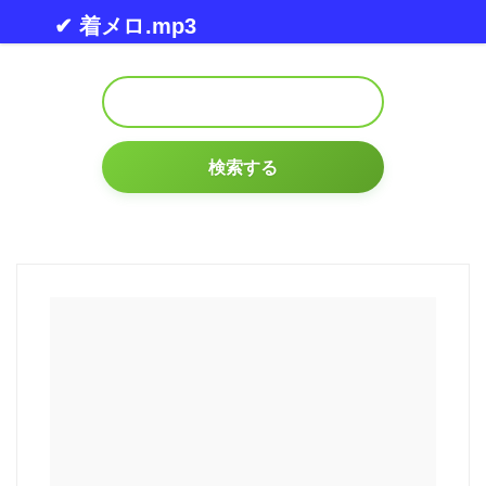
Skip to content
✔ 着メロ.mp3
検索する