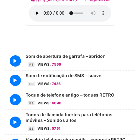
Som de abertura de garrafa – abridor
▶
VIEWS:
7566
PT
Som de notificação de SMS – suave
▶
VIEWS:
7436
ES
Toque de telefone antigo – toques RETRO
▶
VIEWS:
6048
ES
Tonos de llamada fuertes para teléfonos
móviles – Sonidos altos
▶
VIEWS:
5761
ES
Vecchio telefono che squilla – suonerie RETRO