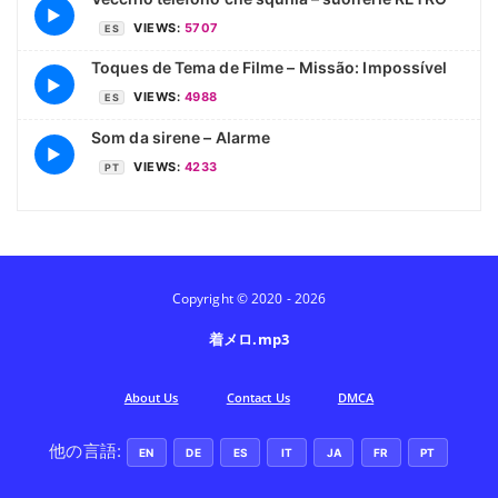
▶
VIEWS:
5707
ES
Toques de Tema de Filme – Missão: Impossível
▶
VIEWS:
4988
ES
Som da sirene – Alarme
▶
VIEWS:
4233
PT
Copyright © 2020 - 2026
着メロ.mp3
Аbout Us
Contact Us
DMCA
他の言語:
EN
DE
ES
IT
JA
FR
PT