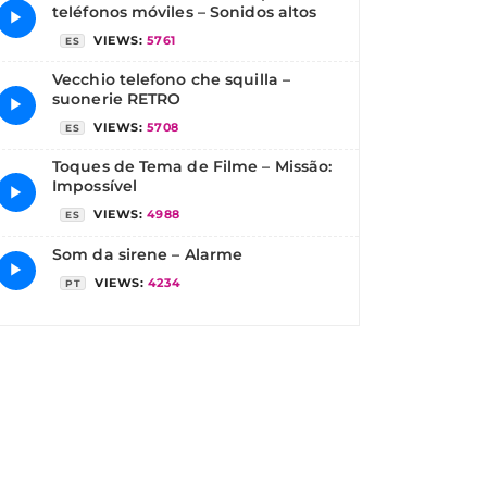
teléfonos móviles – Sonidos altos
▶
VIEWS:
5761
ES
Vecchio telefono che squilla –
suonerie RETRO
▶
VIEWS:
5708
ES
Toques de Tema de Filme – Missão:
Impossível
▶
VIEWS:
4988
ES
Som da sirene – Alarme
▶
VIEWS:
4234
PT