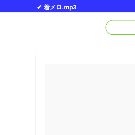
Skip to content
✔ 着メロ.mp3