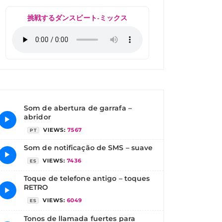
挑戦するダンスビート-ミックス
Som de abertura de garrafa –
abridor
▶
VIEWS:
7567
PT
Som de notificação de SMS – suave
▶
VIEWS:
7436
ES
Toque de telefone antigo – toques
RETRO
▶
VIEWS:
6049
ES
Tonos de llamada fuertes para