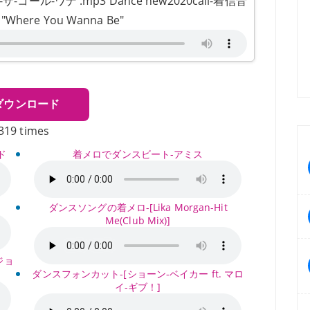
ル-ワナ .mp3 Dance new2020call-着信音
ere You Wanna Be"
ダウンロード
319 times
ド
着メロでダンスビート-アミス
ダンスソングの着メロ-[Lika Morgan-Hit
Me(Club Mix)]
ジョ
ダンスフォンカット-[ショーン-ベイカー ft. マロ
イ-ギブ！]