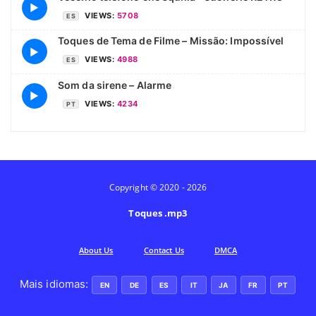
▶
VIEWS:
5708
ES
Toques de Tema de Filme – Missão: Impossível
▶
VIEWS:
4988
ES
Som da sirene – Alarme
▶
VIEWS:
4234
PT
Copyright © 2020 - 2026
Toques .mp3
Аbout Us
Contact Us
DMCA
Mais idiomas:
EN
DE
ES
IT
JA
FR
PT