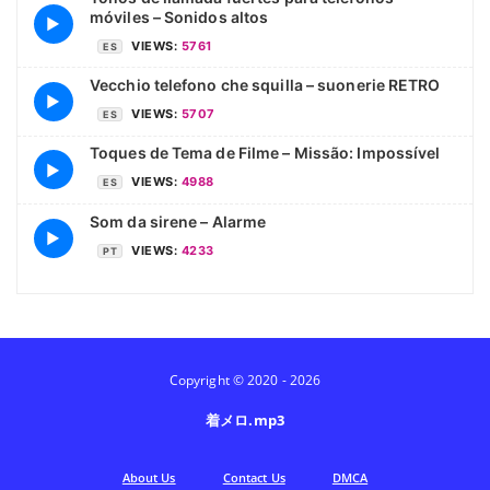
móviles – Sonidos altos
▶
VIEWS:
5761
ES
Vecchio telefono che squilla – suonerie RETRO
▶
VIEWS:
5707
ES
Toques de Tema de Filme – Missão: Impossível
▶
VIEWS:
4988
ES
Som da sirene – Alarme
▶
VIEWS:
4233
PT
Copyright © 2020 - 2026
着メロ.mp3
Аbout Us
Contact Us
DMCA