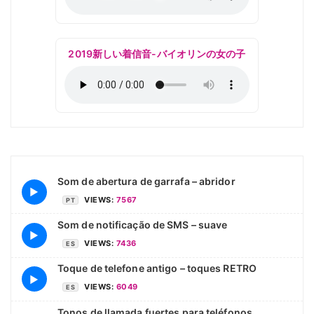
2019新しい着信音-バイオリンの女の子
Som de abertura de garrafa – abridor
▶
VIEWS:
7567
PT
Som de notificação de SMS – suave
▶
VIEWS:
7436
ES
Toque de telefone antigo – toques RETRO
▶
VIEWS:
6049
ES
Tonos de llamada fuertes para teléfonos