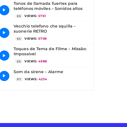
Tonos de llamada fuertes para
teléfonos móviles – Sonidos altos
▶
VIEWS:
5761
ES
Vecchio telefono che squilla –
suonerie RETRO
▶
VIEWS:
5708
ES
Toques de Tema de Filme – Missão:
Impossível
▶
VIEWS:
4988
ES
Som da sirene – Alarme
▶
VIEWS:
4234
PT