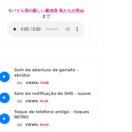
モバイル用の新しい着信音-私たちが死ぬ
まで
Som de abertura de garrafa –
abridor
▶
VIEWS:
7568
PT
Som de notificação de SMS – suave
▶
VIEWS:
7436
ES
Toque de telefone antigo – toques
RETRO
▶
VIEWS:
6049
ES