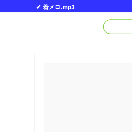
Skip to content
✔ 着メロ.mp3