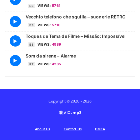
VIEWS:
5761
ES
Vecchio telefono che squilla – suonerie RETRO
▶
VIEWS:
5710
ES
Toques de Tema de Filme – Missão: Impossível
▶
VIEWS:
4989
ES
Som da sirene – Alarme
▶
VIEWS:
4235
PT
Copyright © 2020 - 2026
着メロ.mp3
Аbout Us
Contact Us
DMCA