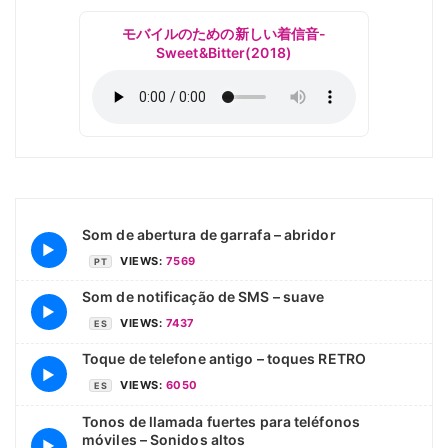
モバイルのための新しい着信音-
Sweet&Bitter(2018)
Som de abertura de garrafa – abridor
▶
VIEWS:
7569
PT
Som de notificação de SMS – suave
▶
VIEWS:
7437
ES
Toque de telefone antigo – toques RETRO
▶
VIEWS:
6050
ES
Tonos de llamada fuertes para teléfonos
móviles – Sonidos altos
▶