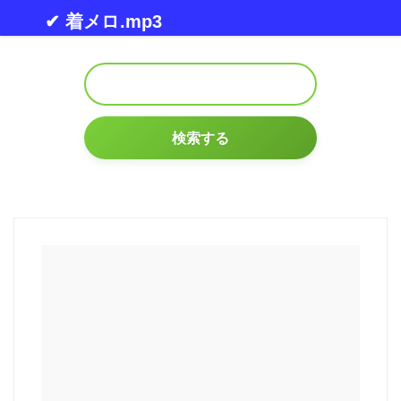
Skip to content
✔ 着メロ.mp3
検索する